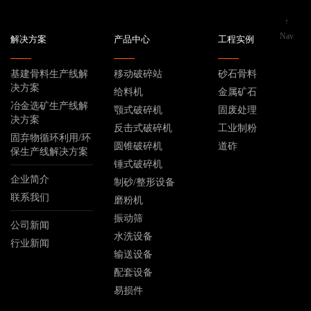
↑
Nav
解决方案
产品中心
工程实例
基建骨料生产线解
移动破碎站
砂石骨料
决方案
给料机
金属矿石
冶金选矿生产线解
颚式破碎机
固废处理
决方案
反击式破碎机
工业制粉
固弃物循环利用/环
圆锥破碎机
道砟
保生产线解决方案
锤式破碎机
企业简介
制砂/整形设备
联系我们
磨粉机
振动筛
公司新闻
水洗设备
行业新闻
输送设备
配套设备
易损件