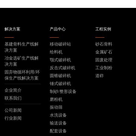
解决方案
产品中心
工程实例
基建骨料生产线解
移动破碎站
砂石骨料
决方案
给料机
金属矿石
冶金选矿生产线解
颚式破碎机
固废处理
决方案
反击式破碎机
工业制粉
固弃物循环利用/环
圆锥破碎机
道砟
保生产线解决方案
锤式破碎机
企业简介
制砂/整形设备
联系我们
磨粉机
振动筛
公司新闻
水洗设备
行业新闻
输送设备
配套设备